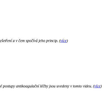
vyšetření a v čem spočívá jeho princip.
(
více
)
vé postupy antikoagulační léčby jsou uvedeny v tomto videu.
(
více
)