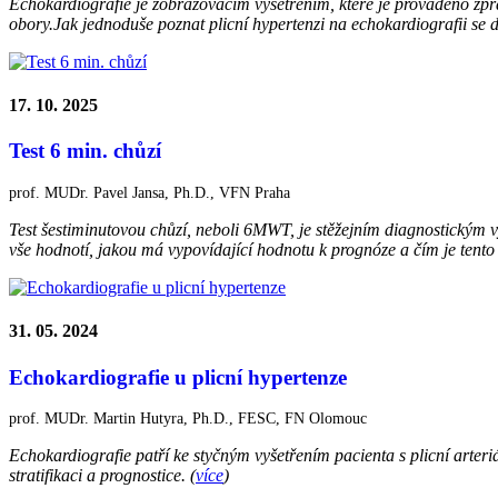
Echokardiografie je zobrazovacím vyšetřením, které je prováděno z
obory.Jak jednoduše poznat plicní hypertenzi na echokardiografii se 
17. 10. 2025
Test 6 min. chůzí
prof. MUDr. Pavel Jansa, Ph.D., VFN Praha
Test šestiminutovou chůzí, neboli 6MWT, je stěžejním diagnostickým
vše hodnotí, jakou má vypovídající hodnotu k prognóze a čím je tento 
31. 05. 2024
Echokardiografie u plicní hypertenze
prof. MUDr. Martin Hutyra, Ph.D., FESC, FN Olomouc
Echokardiografie patří ke styčným vyšetřením pacienta s plicní arter
stratifikaci a prognostice.
(
více
)