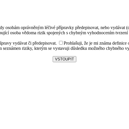
dy osobám oprávněným léčivé přípravky předepisovat, nebo vydávat (de
vstupující osoba vědoma rizik spojených s chybným vyhodnocením tvrzen
ípravy vydávat či předepisovat.
Prohlašuji, že je mi známa definice
em seznámen riziky, kterým se vystavuji důsledku možného chybného vy