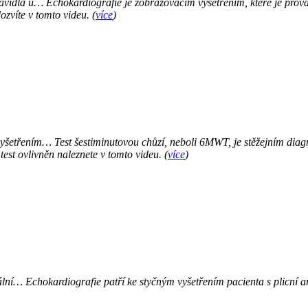
pravidla u…
Echokardiografie je zobrazovacím vyšetřením, které je prová
dozvíte v tomto videu.
(
více
)
 vyšetřením…
Test šestiminutovou chůzí, neboli 6MWT, je stěžejním diag
test ovlivněn naleznete v tomto videu.
(
více
)
iální…
Echokardiografie patří ke styčným vyšetřením pacienta s plicní ar