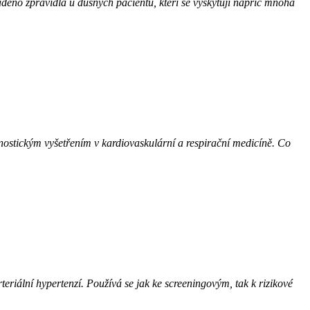
děno zpravidla u dušných pacientů, kteří se vyskytují napříč mnoha
nostickým vyšetřením v kardiovaskulární a respirační medicíně. Co
teriální hypertenzí. Používá se jak ke screeningovým, tak k rizikové