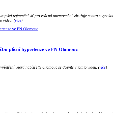
vropská referenční síť pro vzácná onemocnění sdružuje centra s vysokou 
to videu.
(
více
)
léčbu plicní hypertenze ve FN Olomouc
vyšetření, která nabízí FN Olomouc se dozvíte v tomto videu.
(
více
)